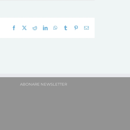
Facebook
X
Reddit
LinkedIn
WhatsApp
Tumblr
Pinterest
E-
mail:
ABONARE NEWSLETTER