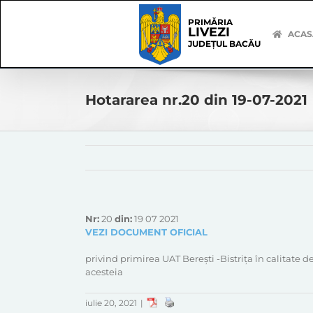
Skip
Skip
to
Navigation
PRIMĂRIA
LIVEZI
content
ACAS
JUDEȚUL BACĂU
Hotararea nr.20 din 19-07-2021
Nr:
20
din:
19 07 2021
VEZI DOCUMENT OFICIAL
privind primirea UAT Berești -Bistrița în calitate
acesteia
iulie 20, 2021
|