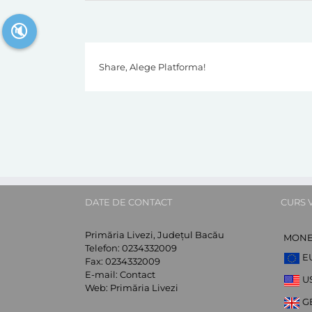
🔇
Share, Alege Platforma!
DATE DE CONTACT
CURS 
Primăria Livezi, Județul Bacău
MON
Telefon:
0234332009
E
Fax:
0234332009
E-mail:
Contact
U
Web:
Primăria Livezi
G