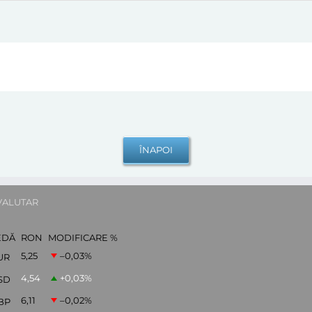
VALUTAR
EDĂ
RON
MODIFICARE %
5,25
–0,03
%
UR
4,54
+0,03
%
SD
6,11
–0,02
%
BP