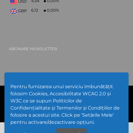
4,54
0,00
%
USD
6,12
0,00
%
GBP
ABONARE NEWSLETTER
Pentru furnizarea unui serviciu îmbunătățit
folosim Cookies, Accesibilitate WCAG 2.0 și
PPW @
2026 |
Hartă Website
|
Setări Cookies și Accesibilitate
Politică de utilizare Cookies
|
Politică de confidențialitate website
W3C ce se supun Politicilor de
|
Termeni și condiții de utilizare a site-ului
|
GDPR
Confidențialitate și Termenilor și Condițiilor de
folosire a acestui site. Click pe ‘Setările Mele’
pentru activare/dezactivare opțiuni.