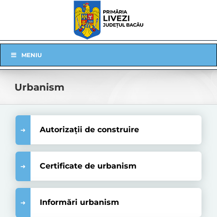
Skip
to
content
Skip
MENIU
Navigation
Urbanism
Autorizații de construire
Certificate de urbanism
Informări urbanism