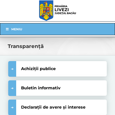
Skip
to
content
Skip
MENIU
Navigation
Transparență
Achiziții publice
Buletin informativ
Declarații de avere și interese