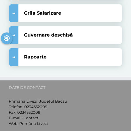
Grila Salarizare
Guvernare deschisă
🔇
Rapoarte
DATE DE CONTACT
Primăria Livezi, Județul Bacău
Telefon:
0234332009
Fax:
0234332009
E-mail:
Contact
Web:
Primăria Livezi