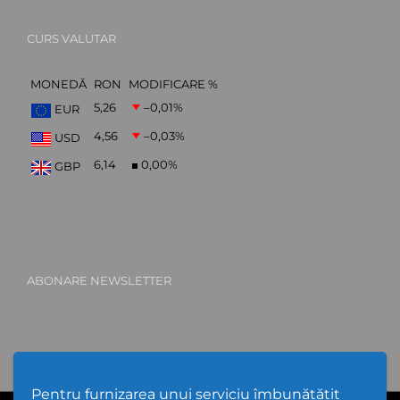
CURS VALUTAR
MONEDĂ
RON
MODIFICARE %
5,26
–0,01
%
EUR
4,56
–0,03
%
USD
6,14
0,00
%
GBP
ABONARE NEWSLETTER
Pentru furnizarea unui serviciu îmbunătățit