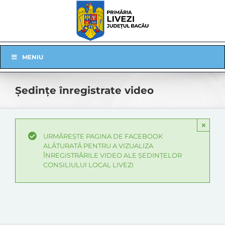
Skip
to
content
Skip
MENIU
Navigation
Ședințe înregistrate video
×
URMĂREȘTE PAGINA DE FACEBOOK
ALĂTURATĂ PENTRU A VIZUALIZA
ÎNREGISTRĂRILE VIDEO ALE ȘEDINȚELOR
CONSILIULUI LOCAL LIVEZI