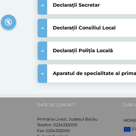
Declarații Secretar
🔇
Declarații Consiliul Local
Declarații Poliția Locală
Aparatul de specialitate al prima
DATE DE CONTACT
CURS 
Primăria Livezi, Județul Bacău
MON
Telefon:
0234332009
E
Fax:
0234332009