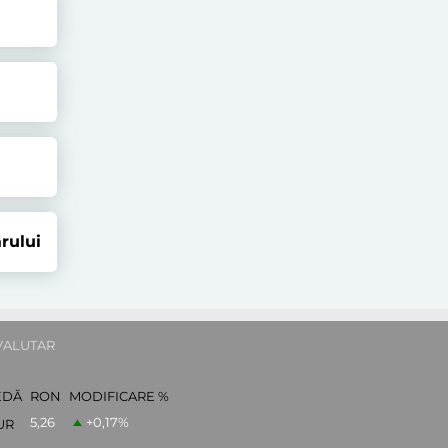
rului
VALUTAR
EDĂ
RON
MODIFICARE %
5,26
+0,17
%
UR