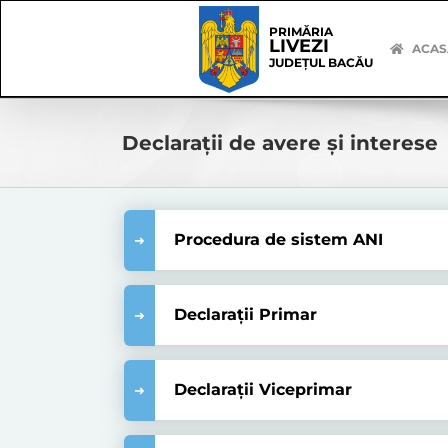
Skip
Skip
to
Navigation
PRIMĂRIA
LIVEZI
content
ACAS
JUDEȚUL BACĂU
Declarații de avere și interese
Procedura de sistem ANI
Declarații Primar
Declarații Viceprimar