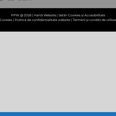
PPW @
2026 |
Hartă Website
|
Setări Cookies și Accesibilitate
e Cookies
|
Politică de confidențialitate website
|
Termeni și condiții de utiliza