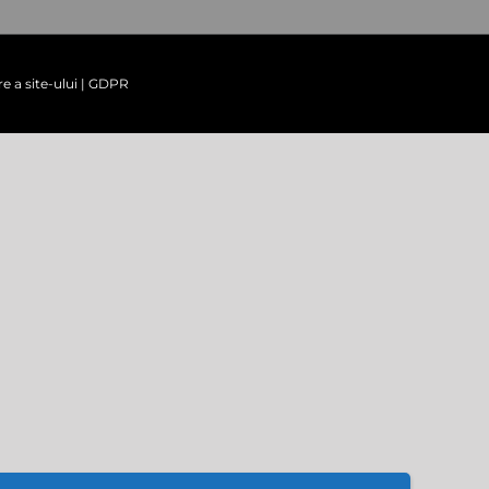
re a site-ului
|
GDPR