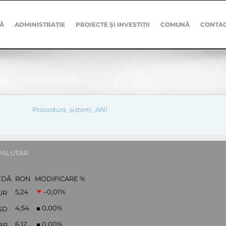
Ă
ADMINISTRAȚIE
PROIECTE ȘI INVESTIȚII
COMUNĂ
CONTA
Procedura_sistem_ANI
VALUTAR
EDĂ
RON
MODIFICARE %
5,24
–0,01
%
UR
4,54
0,00
%
SD
6,12
0,00
%
BP