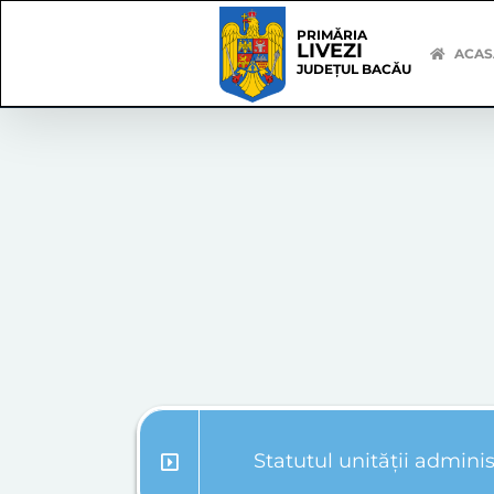
Skip
Skip
to
Navigation
PRIMĂRIA
LIVEZI
content
ACAS
JUDEȚUL BACĂU
Statutul unității administ