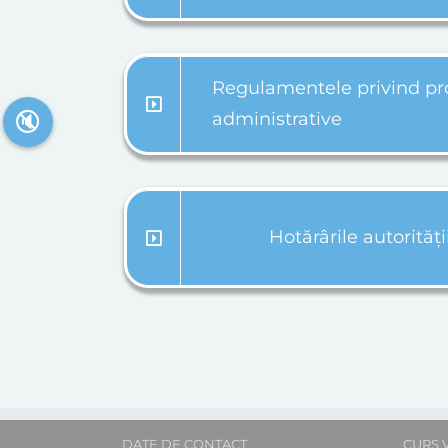
Regulamentele privind pr
🔇
administrative
Hotărârile autorități
DATE DE CONTACT
CURS 