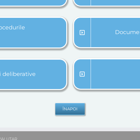
ocedurile
Document
i deliberative
VALUTAR