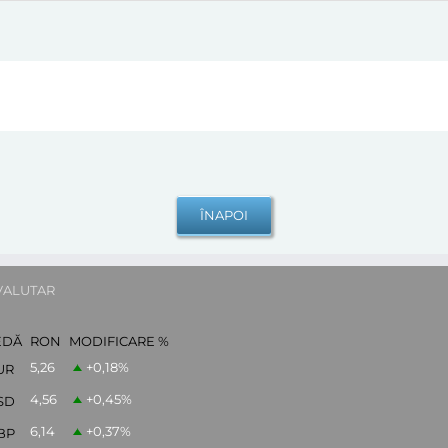
VALUTAR
EDĂ
RON
MODIFICARE %
5,26
+0,18
%
UR
4,56
+0,45
%
SD
6,14
+0,37
%
BP