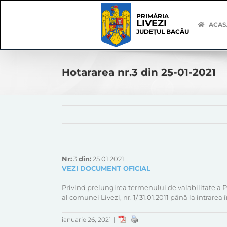
Skip
Skip
to
Navigation
PRIMĂRIA
LIVEZI
content
ACAS
JUDEȚUL BACĂU
Hotararea nr.3 din 25-01-2021
Nr:
3
din:
25 01 2021
VEZI DOCUMENT OFICIAL
Privind prelungirea termenului de valabilitate a
al comunei Livezi, nr. 1/ 31.01.2011 până la intrare
ianuarie 26, 2021
|