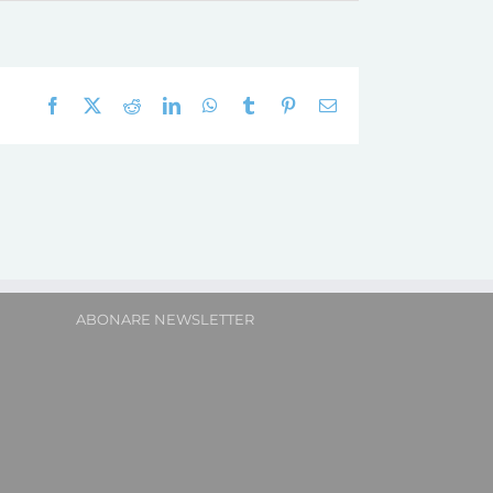
Facebook
X
Reddit
LinkedIn
WhatsApp
Tumblr
Pinterest
E-
mail:
ABONARE NEWSLETTER