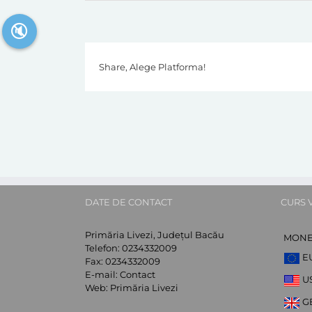
🔇
Share, Alege Platforma!
DATE DE CONTACT
CURS 
Primăria Livezi, Județul Bacău
MON
Telefon:
0234332009
E
Fax:
0234332009
E-mail:
Contact
U
Web:
Primăria Livezi
G