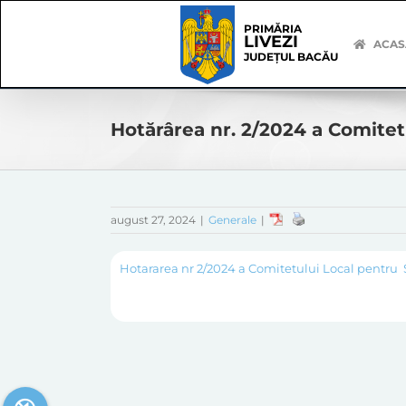
Skip
Skip
to
Navigation
PRIMĂRIA
LIVEZI
content
ACAS
JUDEȚUL BACĂU
Hotărârea nr. 2/2024 a Comitet
august 27, 2024
|
Generale
|
Hotararea nr 2/2024 a Comitetului Local pentru 