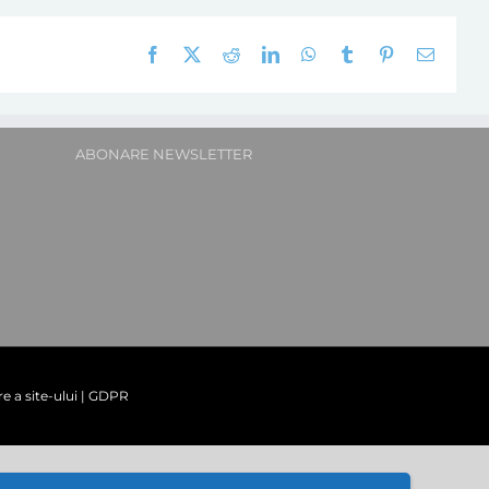
Facebook
X
Reddit
LinkedIn
WhatsApp
Tumblr
Pinterest
E-
mail:
ABONARE NEWSLETTER
re a site-ului
|
GDPR