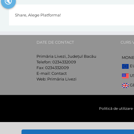
🔇
Share, Alege Platforma!
DATE DE CONTACT
CURS 
Primăria Livezi, Județul Bacău
MON
Telefon:
0234332009
E
Fax:
0234332009
E-mail:
Contact
U
Web:
Primăria Livezi
G
Politică de utilizar