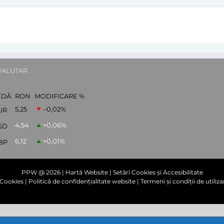
VALUTAR
EDĂ
RON
MODIFICARE %
5,25
–0,02
%
UR
4,54
+0,06
%
SD
6,12
+0,01
%
BP
PPW @
2026 |
Hartă Website
|
Setări Cookies și Accesibilitate
e Cookies
|
Politică de confidențialitate website
|
Termeni și condiții de utiliza