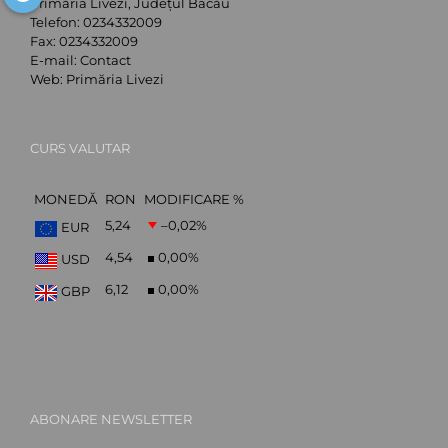
Primăria Livezi, Județul Bacău
Telefon:
0234332009
Fax:
0234332009
E-mail:
Contact
Web:
Primăria Livezi
CURS VALUTAR
MONEDĂ
RON
MODIFICARE %
5,24
–0,02
%
EUR
4,54
0,00
%
USD
6,12
0,00
%
GBP
ABONARE NEWSLETTER