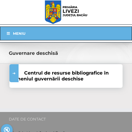
Skip
to
content
Skip
MENIU
Navigation
Guvernare deschisă
Centrul de resurse bibliografice în
domeniul guvernării deschise
DATE DE CONTACT
🔇