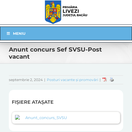
Skip
to
content
Skip
MENIU
Navigation
Anunt concurs Sef SVSU-Post
vacant
septembrie 2, 2024
|
Posturi vacante și promovări
|
FIȘIERE ATAȘATE
Anunt_concurs_SVSU