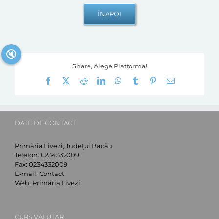
🔇
Share, Alege Platforma!
Facebook
X
Reddit
LinkedIn
WhatsApp
Tumblr
Pinterest
E-
mail:
DATE DE CONTACT
Primăria Livezi, Județul Bacău
Telefon:
0234332009
Fax:
0234332009
E-mail:
Contact
Web:
Primăria Livezi
CURS VALUTAR