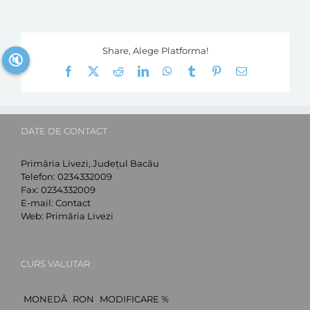
Share, Alege Platforma!
🔇
Facebook
X
Reddit
LinkedIn
WhatsApp
Tumblr
Pinterest
E-
mail:
DATE DE CONTACT
Primăria Livezi, Județul Bacău
Telefon:
0234332009
Fax:
0234332009
E-mail:
Contact
Web:
Primăria Livezi
CURS VALUTAR
MONEDĂ
RON
MODIFICARE %