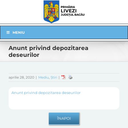
Skip
to
content
Skip
MENIU
Navigation
Anunt privind depozitarea
deseurilor
aprilie 28, 2020
|
Mediu
,
Știri
|
Anunt privind depozitarea deseurilor