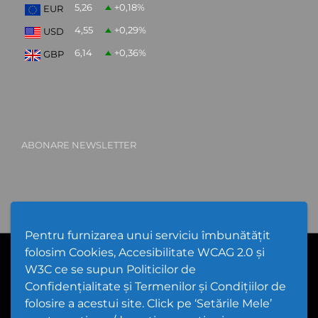
5,26
+0,18
%
EUR
4,55
+0,29
%
USD
6,14
+0,36
%
GBP
ABONARE NEWSLETTER
Pentru furnizarea unui serviciu îmbunătățit
folosim Cookies, Accesibilitate WCAG 2.0 și
PPW @
2026 |
Hartă Website
|
Setări Cookies și Accesibilitate
Politică de utilizare Cookies
|
Politică de confidențialitate website
W3C ce se supun Politicilor de
|
Termeni și condiții de utilizare a site-ului
|
GDPR
Confidențialitate și Termenilor și Condițiilor de
folosire a acestui site. Click pe ‘Setările Mele’