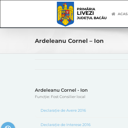
Skip
Skip
to
Navigation
PRIMĂRIA
LIVEZI
content
ACAS
JUDEȚUL BACĂU
Ardeleanu Cornel – Ion
Ardeleanu Cornel - Ion
Funcție: Fost Consilier local
Declarație de Avere 2016
Declarație de Interese 2016