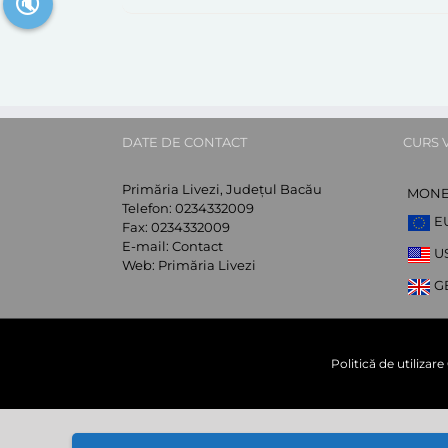
🔇
DATE DE CONTACT
CURS 
Primăria Livezi, Județul Bacău
MON
Telefon:
0234332009
E
Fax:
0234332009
E-mail:
Contact
U
Web:
Primăria Livezi
G
Politică de utilizar