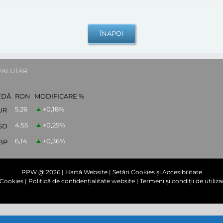
VALUTAR
EDĂ
RON
MODIFICARE %
5,26
+0,18
%
UR
4,55
+0,29
%
SD
6,14
+0,36
%
BP
PPW @
2026 |
Hartă Website
|
Setări Cookies și Accesibilitate
e Cookies
|
Politică de confidențialitate website
|
Termeni și condiții de utiliza