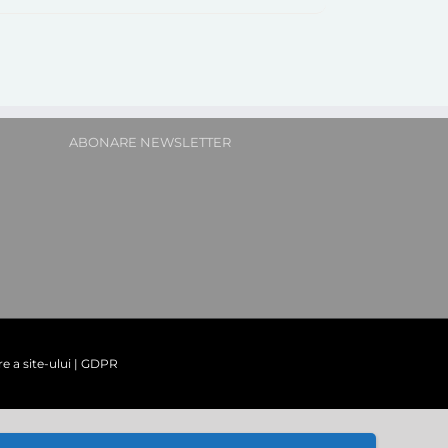
ABONARE NEWSLETTER
re a site-ului
|
GDPR