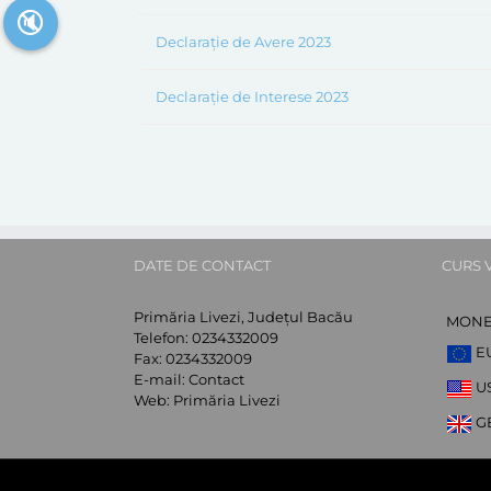
🔇
Declarație de Avere 2023
Declarație de Interese 2023
DATE DE CONTACT
CURS 
Primăria Livezi, Județul Bacău
MON
Telefon:
0234332009
E
Fax:
0234332009
E-mail:
Contact
U
Web:
Primăria Livezi
G