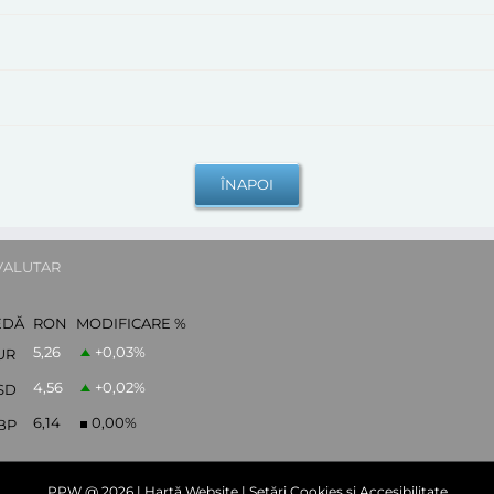
VALUTAR
EDĂ
RON
MODIFICARE %
5,26
+0,03
%
UR
4,56
+0,02
%
SD
6,14
0,00
%
BP
PPW @
2026 |
Hartă Website
|
Setări Cookies și Accesibilitate