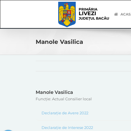
Skip
Skip
to
Navigation
PRIMĂRIA
LIVEZI
content
ACAS
JUDEȚUL BACĂU
Manole Vasilica
Manole Vasilica
Funcție: Actual Consilier local
Declarație de Avere 2022
Declarație de Interese 2022