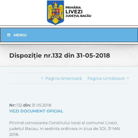
Skip
to
content
Skip
MENIU
Navigation
Dispoziție nr.132 din 31-05-2018
Pagina Anterioară
Pagina Următoare
Nr:
132
din:
31 05 2018
VEZI DOCUMENT OFICIAL
Privind convocarea Consiliului local al comunei Livezi,
judetul Bacau, in sedinta ordinara in ziua de JOI, 31 MAI
2018.