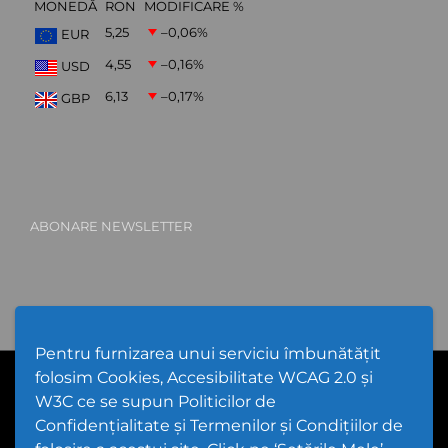
MONEDĂ
RON
MODIFICARE %
5,25
–0,06
%
EUR
4,55
–0,16
%
USD
6,13
–0,17
%
GBP
ABONARE NEWSLETTER
Pentru furnizarea unui serviciu îmbunătățit
folosim Cookies, Accesibilitate WCAG 2.0 și
PPW @
2026 |
Hartă Website
|
Setări Cookies și Accesibilitate
Politică de utilizare Cookies
|
Politică de confidențialitate website
W3C ce se supun Politicilor de
|
Termeni și condiții de utilizare a site-ului
|
GDPR
Confidențialitate și Termenilor și Condițiilor de