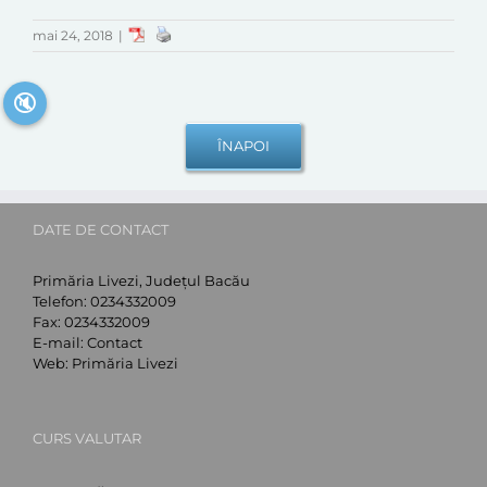
mai 24, 2018
|
🔇
DATE DE CONTACT
Primăria Livezi, Județul Bacău
Telefon:
0234332009
Fax:
0234332009
E-mail:
Contact
Web:
Primăria Livezi
CURS VALUTAR