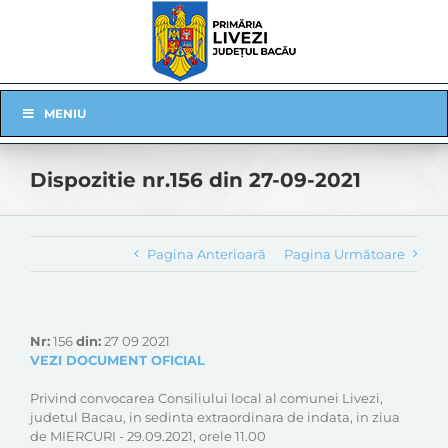
Skip
to
content
Skip
MENIU
Navigation
Dispozitie nr.156 din 27-09-2021
Pagina Anterioară
Pagina Următoare
Nr:
156
din:
27 09 2021
VEZI DOCUMENT OFICIAL
Privind convocarea Consiliului local al comunei Livezi,
judetul Bacau, in sedinta extraordinara de indata, in ziua
de MIERCURI - 29.09.2021, orele 11.00