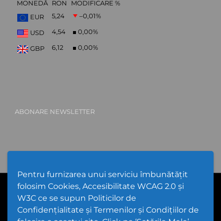
MONEDĂ
RON
MODIFICARE %
5,24
–0,01
%
EUR
4,54
0,00
%
USD
6,12
0,00
%
GBP
ABONARE NEWSLETTER
Pentru furnizarea unui serviciu îmbunătățit
folosim Cookies, Accesibilitate WCAG 2.0 și
PPW @
2026 |
Hartă Website
|
Setări Cookies și Accesibilitate
Politică de utilizare Cookies
|
Politică de confidențialitate website
W3C ce se supun Politicilor de
|
Termeni și condiții de utilizare a site-ului
|
GDPR
Confidențialitate și Termenilor și Condițiilor de