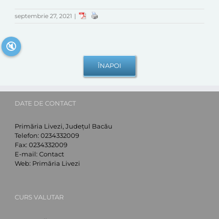
septembrie 27, 2021
|
🔇
DATE DE CONTACT
Primăria Livezi, Județul Bacău
Telefon:
0234332009
Fax:
0234332009
E-mail:
Contact
Web:
Primăria Livezi
CURS VALUTAR