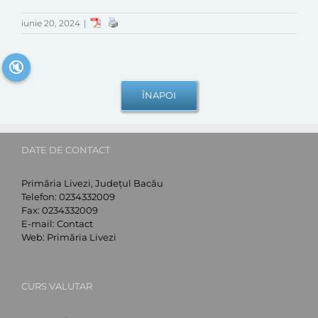
iunie 20, 2024
|
🔇
DATE DE CONTACT
Primăria Livezi, Județul Bacău
Telefon:
0234332009
Fax:
0234332009
E-mail:
Contact
Web:
Primăria Livezi
CURS VALUTAR