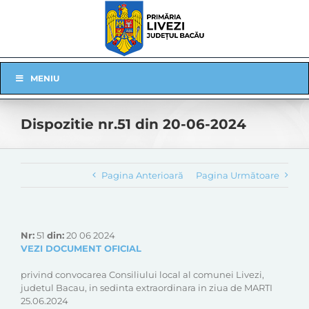
Skip
to
content
Skip
MENIU
Navigation
Dispozitie nr.51 din 20-06-2024
Pagina Anterioară
Pagina Următoare
Nr:
51
din:
20 06 2024
VEZI DOCUMENT OFICIAL
privind convocarea Consiliului local al comunei Livezi,
judetul Bacau, in sedinta extraordinara in ziua de MARTI
25.06.2024