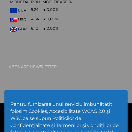
MONEDĂ
RON
MODIFICARE %
5,24
0,00
%
EUR
4,54
0,00
%
USD
6,12
0,00
%
GBP
ABONARE NEWSLETTER
Pentru furnizarea unui serviciu îmbunătățit
folosim Cookies, Accesibilitate WCAG 2.0 și
PPW @
2026 |
Hartă Website
|
Setări Cookies și Accesibilitate
Politică de utilizare Cookies
|
Politică de confidențialitate website
W3C ce se supun Politicilor de
|
Termeni și condiții de utilizare a site-ului
|
GDPR
Confidențialitate și Termenilor și Condițiilor de