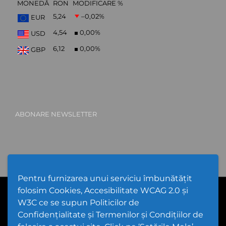
MONEDĂ
RON
MODIFICARE %
5,24
–0,02
%
EUR
4,54
0,00
%
USD
6,12
0,00
%
GBP
ABONARE NEWSLETTER
Pentru furnizarea unui serviciu îmbunătățit
folosim Cookies, Accesibilitate WCAG 2.0 și
PPW @
2026 |
Hartă Website
|
Setări Cookies și Accesibilitate
Politică de utilizare Cookies
|
Politică de confidențialitate website
W3C ce se supun Politicilor de
|
Termeni și condiții de utilizare a site-ului
|
GDPR
Confidențialitate și Termenilor și Condițiilor de