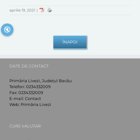
aprilie 19, 2021
|
🔇
DATE DE CONTACT
Primăria Livezi, Județul Bacău
Telefon:
0234332009
Fax:
0234332009
E-mail:
Contact
Web:
Primăria Livezi
CURS VALUTAR