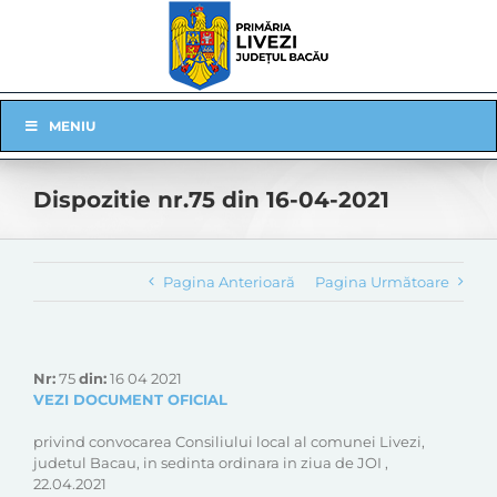
Skip
to
content
Skip
MENIU
Navigation
Dispozitie nr.75 din 16-04-2021
Pagina Anterioară
Pagina Următoare
Nr:
75
din:
16 04 2021
VEZI DOCUMENT OFICIAL
privind convocarea Consiliului local al comunei Livezi,
judetul Bacau, in sedinta ordinara in ziua de JOI ,
22.04.2021