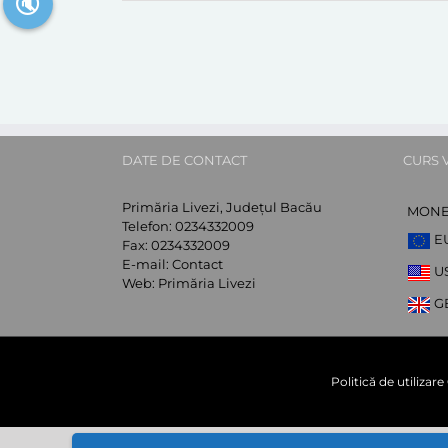
🔇
DATE DE CONTACT
CURS 
Primăria Livezi, Județul Bacău
MON
Telefon:
0234332009
E
Fax:
0234332009
E-mail:
Contact
U
Web:
Primăria Livezi
G
Politică de utilizar