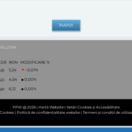
VALUTAR
EDĂ
RON
MODIFICARE %
5,24
–0,01
%
UR
4,54
0,00
%
SD
6,12
0,00
%
BP
PPW @
2026 |
Hartă Website
|
Setări Cookies și Accesibilitate
e Cookies
|
Politică de confidențialitate website
|
Termeni și condiții de utiliza