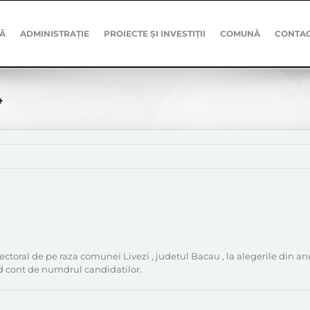
Ă
ADMINISTRAȚIE
PROIECTE ȘI INVESTIȚII
COMUNĂ
CONTA
4
 electoral de pe raza comunei Livezi , judetul Bacau , la alegerile din
d cont de numdrul candidatilor.