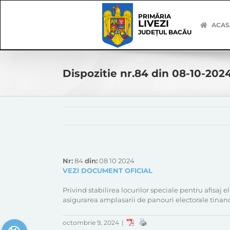
Skip
Skip
to
Navigation
PRIMĂRIA
LIVEZI
content
ACAS
JUDEȚUL BACĂU
Dispozitie nr.84 din 08-10-202
Nr:
84
din:
08 10 2024
VEZI DOCUMENT OFICIAL
Privind stabilirea locurilor speciale pentru afisaj
asigurarea amplasarii de panouri electorale tinan
octombrie 9, 2024
|