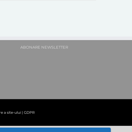
ABONARE NEWSLETTER
re a site-ului
|
GDPR