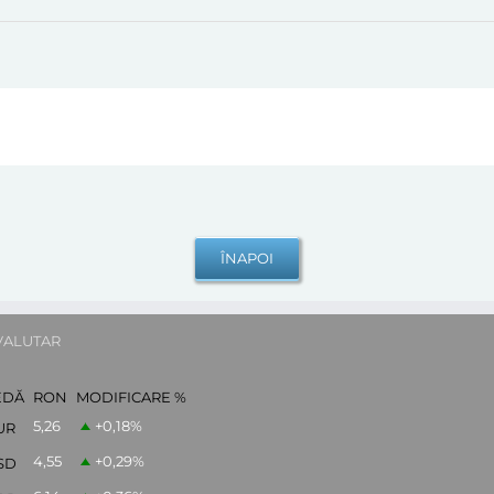
VALUTAR
EDĂ
RON
MODIFICARE %
5,26
+0,18
%
UR
4,55
+0,29
%
SD