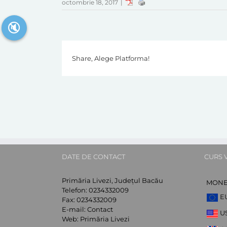
octombrie 18, 2017
|
🔇
Share, Alege Platforma!
DATE DE CONTACT
CURS 
Primăria Livezi, Județul Bacău
MON
Telefon:
0234332009
E
Fax:
0234332009
E-mail:
Contact
U
Web:
Primăria Livezi