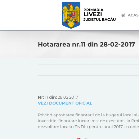
Skip
Skip
to
Navigation
PRIMĂRIA
LIVEZI
content
ACAS
JUDEȚUL BACĂU
Hotararea nr.11 din 28-02-2017
Nr:
11
din:
28 02 2017
VEZI DOCUMENT OFICIAL
Privind aprobarea finantarii de la bugetul local al
investitie, finantare lucrari rest de executat , la
dezvoltare locala (PNDL) pentru anul 2017, ca obiec