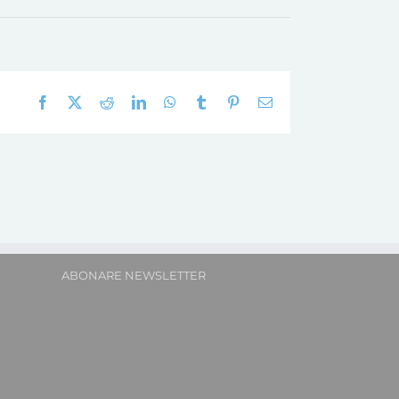
Facebook
X
Reddit
LinkedIn
WhatsApp
Tumblr
Pinterest
E-
mail:
ABONARE NEWSLETTER