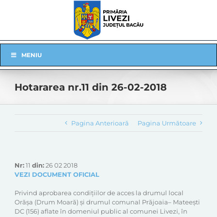
Skip
to
content
Skip
MENIU
Navigation
Hotararea nr.11 din 26-02-2018
Pagina Anterioară
Pagina Următoare
Nr:
11
din:
26 02 2018
VEZI DOCUMENT OFICIAL
Privind aprobarea condițiilor de acces la drumul local
Orășa (Drum Moară) și drumul comunal Prăjoaia– Mateești
DC (156) aflate în domeniul public al comunei Livezi, în