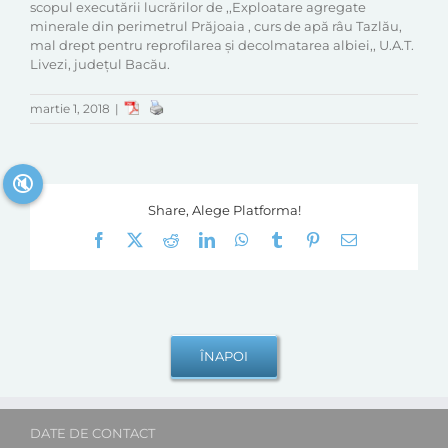
scopul executării lucrărilor de ,,Exploatare agregate
minerale din perimetrul Prăjoaia , curs de apă râu Tazlău,
mal drept pentru reprofilarea și decolmatarea albiei,, U.A.T.
Livezi, județul Bacău.
martie 1, 2018
|
🔇
Share, Alege Platforma!
Facebook
X
Reddit
LinkedIn
WhatsApp
Tumblr
Pinterest
E-
mail:
DATE DE CONTACT