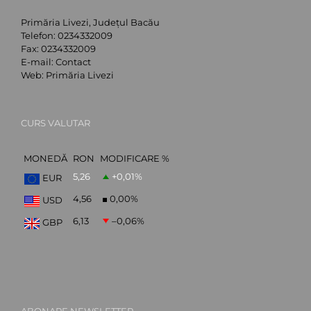
Primăria Livezi, Județul Bacău
Telefon:
0234332009
Fax:
0234332009
E-mail:
Contact
Web:
Primăria Livezi
CURS VALUTAR
MONEDĂ
RON
MODIFICARE %
5,26
+0,01
%
EUR
4,56
0,00
%
USD
6,13
–0,06
%
GBP