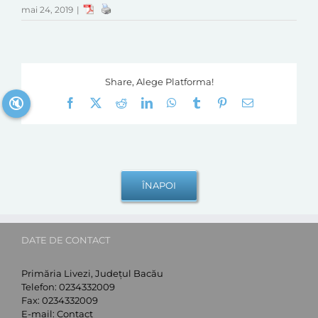
mai 24, 2019
|
Share, Alege Platforma!
🔇
Facebook
X
Reddit
LinkedIn
WhatsApp
Tumblr
Pinterest
E-
mail:
DATE DE CONTACT
Primăria Livezi, Județul Bacău
Telefon:
0234332009
Fax:
0234332009
E-mail:
Contact