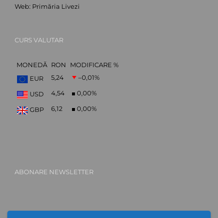
Web:
Primăria Livezi
CURS VALUTAR
MONEDĂ
RON
MODIFICARE %
5,24
–0,01
%
EUR
4,54
0,00
%
USD
6,12
0,00
%
GBP
ABONARE NEWSLETTER