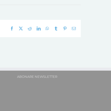
Facebook
X
Reddit
LinkedIn
WhatsApp
Tumblr
Pinterest
E-
mail:
ABONARE NEWSLETTER