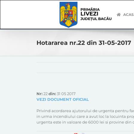
Skip
Skip
to
Navigation
PRIMĂRIA
LIVEZI
content
ACAS
JUDEȚUL BACĂU
Hotararea nr.22 din 31-05-2017
Nr:
22
din:
31 05 2017
VEZI DOCUMENT OFICIAL
Privind acordarea ajutorului de urgenta pentru famil
in urma incendiului care a avut loc la locuinta propr
urgenta este in valoare de 6000 lei si provine din co