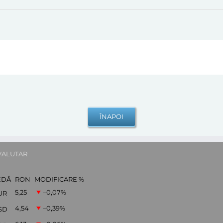
VALUTAR
EDĂ
RON
MODIFICARE %
5,25
–0,07
%
UR
4,54
–0,39
%
SD