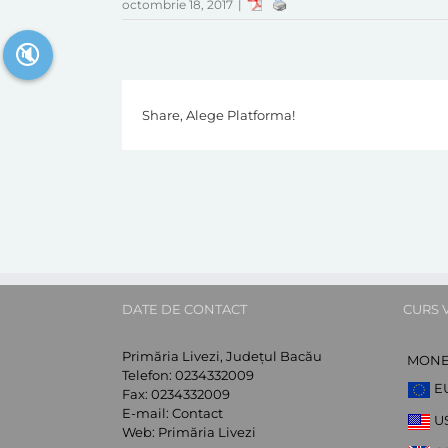
octombrie 18, 2017
|
🔇
Share, Alege Platforma!
DATE DE CONTACT
CURS 
Primăria Livezi, Județul Bacău
MON
Telefon:
0234332009
E
Fax:
0234332009
E-mail:
Contact
U
Web:
Primăria Livezi