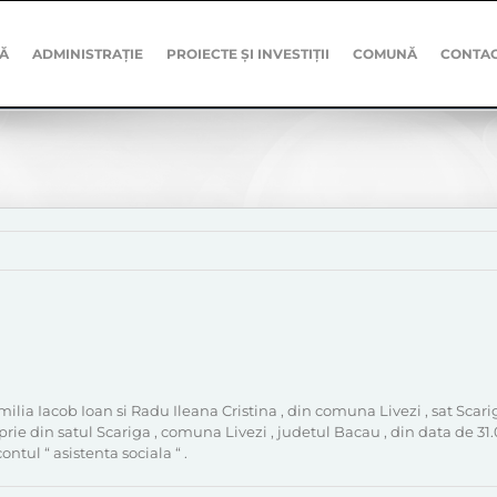
Ă
ADMINISTRAȚIE
PROIECTE ȘI INVESTIȚII
COMUNĂ
CONTA
ia Iacob Ioan si Radu Ileana Cristina , din comuna Livezi , sat Scariga 
ie din satul Scariga , comuna Livezi , judetul Bacau , din data de 31.03
ntul “ asistenta sociala “ .