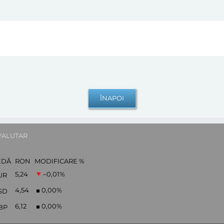
VALUTAR
EDĂ
RON
MODIFICARE %
5,24
–0,01
%
UR
4,54
0,00
%
SD
6,12
0,00
%
BP