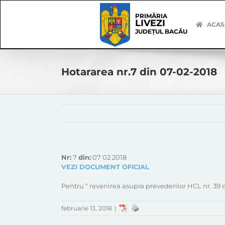
Skip
Skip
to
Navigation
PRIMĂRIA
LIVEZI
content
ACAS
JUDEȚUL BACĂU
Hotararea nr.7 din 07-02-2018
Nr:
7
din:
07 02 2018
VEZI DOCUMENT OFICIAL
Pentru “ revenirea asupra prevederilor HCL nr. 39 din
februarie 13, 2018
|