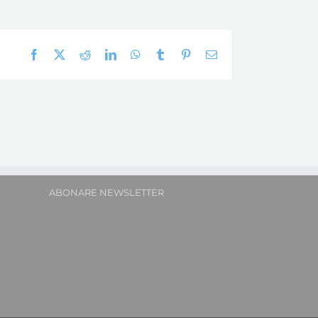
Facebook
X
Reddit
LinkedIn
WhatsApp
Tumblr
Pinterest
E-
mail:
ABONARE NEWSLETTER