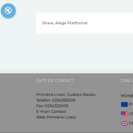
🔇
Share, Alege Platforma!
DATE DE CONTACT
CURS 
Primăria Livezi, Județul Bacău
MON
Telefon:
0234332009
E
Fax:
0234332009
E-mail:
Contact
U
Web:
Primăria Livezi
G