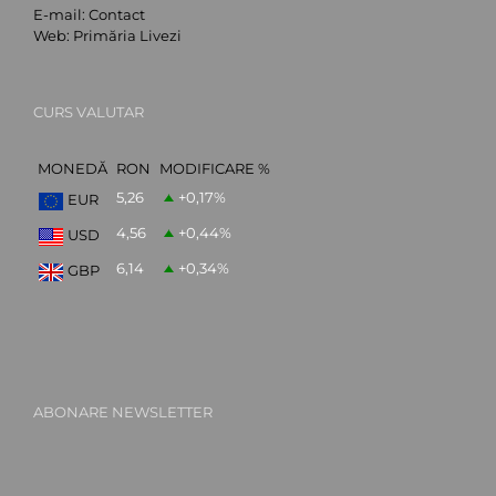
E-mail:
Contact
Web:
Primăria Livezi
CURS VALUTAR
MONEDĂ
RON
MODIFICARE %
5,26
+0,17
%
EUR
4,56
+0,44
%
USD
6,14
+0,34
%
GBP
ABONARE NEWSLETTER