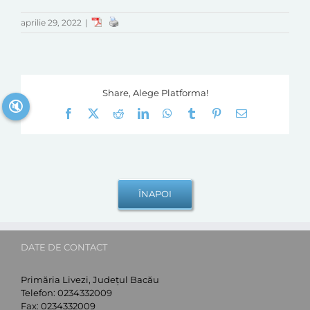
aprilie 29, 2022
|
Share, Alege Platforma!
🔇
Facebook
X
Reddit
LinkedIn
WhatsApp
Tumblr
Pinterest
E-
mail:
DATE DE CONTACT
Primăria Livezi, Județul Bacău
Telefon:
0234332009
Fax:
0234332009