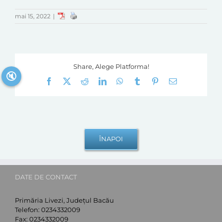
mai 15, 2022
|
Share, Alege Platforma!
🔇
Facebook
X
Reddit
LinkedIn
WhatsApp
Tumblr
Pinterest
E-
mail:
DATE DE CONTACT
Primăria Livezi, Județul Bacău
Telefon:
0234332009
Fax:
0234332009