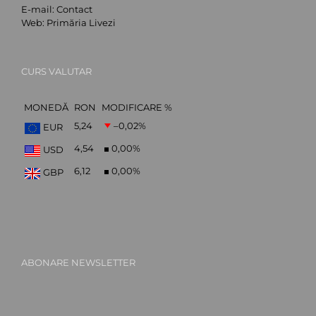
E-mail:
Contact
Web:
Primăria Livezi
CURS VALUTAR
MONEDĂ
RON
MODIFICARE %
5,24
–0,02
%
EUR
4,54
0,00
%
USD
6,12
0,00
%
GBP
ABONARE NEWSLETTER