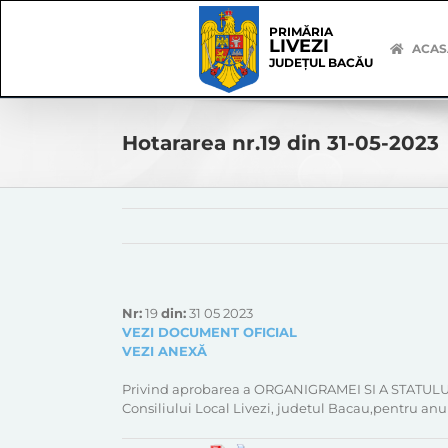
Skip
Skip
to
Navigation
PRIMĂRIA
LIVEZI
content
ACAS
JUDEȚUL BACĂU
Hotararea nr.19 din 31-05-2023
Nr:
19
din:
31 05 2023
VEZI DOCUMENT OFICIAL
VEZI ANEXĂ
Privind aprobarea a ORGANIGRAMEI SI A STATULUI D
Consiliului Local Livezi, judetul Bacau,pentru anu