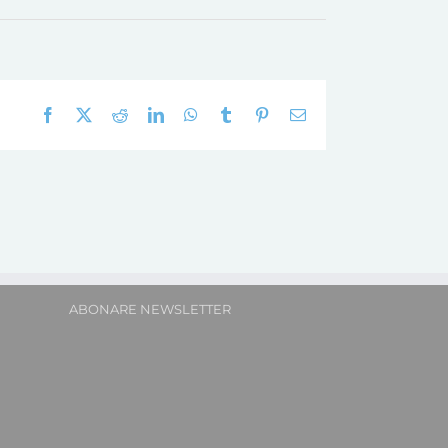
Facebook
X
Reddit
LinkedIn
WhatsApp
Tumblr
Pinterest
E-
mail:
ABONARE NEWSLETTER