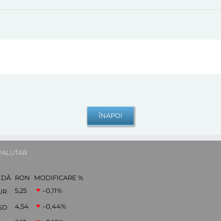
VALUTAR
EDĂ
RON
MODIFICARE %
5,25
–0,11
%
UR
4,54
–0,44
%
SD