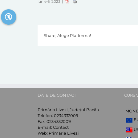
iunie 6, 2023
|
🔇
Share, Alege Platforma!
DATE DE CONTACT
CURS 
Primăria Livezi, Județul Bacău
MON
Telefon:
0234332009
E
Fax:
0234332009
E-mail:
Contact
U
Web:
Primăria Livezi