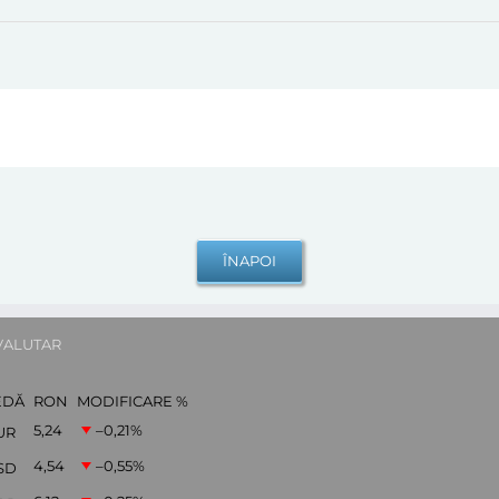
VALUTAR
EDĂ
RON
MODIFICARE %
5,24
–0,21
%
UR
4,54
–0,55
%
SD