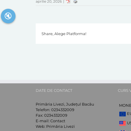
aprilie 20, 2026
|
🔇
Share, Alege Platforma!
DATE DE CONTACT
CURS 
Primăria Livezi, Județul Bacău
MON
Telefon:
0234332009
E
Fax:
0234332009
E-mail:
Contact
U
Web:
Primăria Livezi