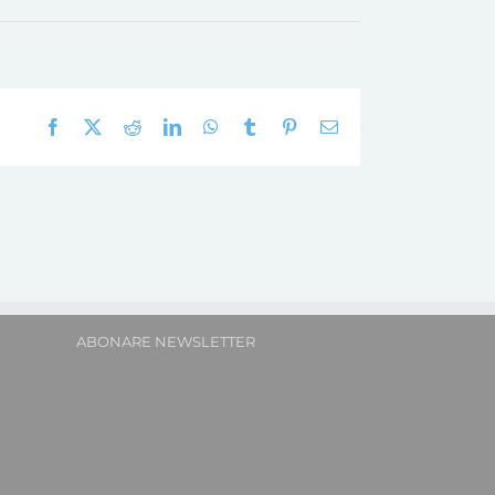
Facebook
X
Reddit
LinkedIn
WhatsApp
Tumblr
Pinterest
E-
mail:
ABONARE NEWSLETTER