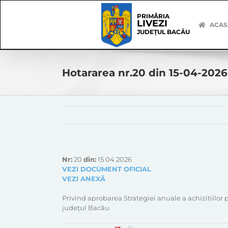
Skip
Skip
to
Navigation
PRIMĂRIA
LIVEZI
content
ACAS
JUDEȚUL BACĂU
Hotararea nr.20 din 15-04-2026
Nr:
20
din:
15 04 2026
VEZI DOCUMENT OFICIAL
VEZI ANEXĂ
Privind aprobarea Strategiei anuale a achizitiilor
județul Bacău