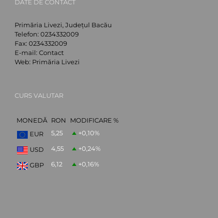
DATE DE CONTACT
Primăria Livezi, Județul Bacău
Telefon:
0234332009
Fax:
0234332009
E-mail:
Contact
Web:
Primăria Livezi
CURS VALUTAR
MONEDĂ
RON
MODIFICARE %
5,25
+0,10
%
EUR
4,55
+0,24
%
USD
6,12
+0,16
%
GBP