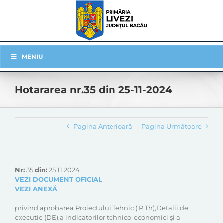
Skip
to
content
Skip
MENIU
Navigation
Hotararea nr.35 din 25-11-2024
Pagina Anterioară
Pagina Următoare
Nr:
35
din:
25 11 2024
VEZI DOCUMENT OFICIAL
VEZI ANEXĂ
privind aprobarea Proiectului Tehnic ( P.Th),Detalii de
executie (DE),a indicatorilor tehnico-economici și a