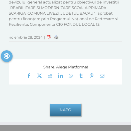
devizului general actualizat pentru obiectivul de investiții
„REABILITARE SI MODERNIZARE SCOALA PRIMARA
SCARIGA, COMUNA LIVEZI, JUDETUL BACAU ”, aprobat
pentru finanțare prin Programul Național de Redresare si
Rezilienta, Componenta C10 FONDUL LOCAL 13.
noiembrie 28, 2024
|
🔇
Share, Alege Platforma!
Facebook
X
Reddit
LinkedIn
WhatsApp
Tumblr
Pinterest
E-
mail: