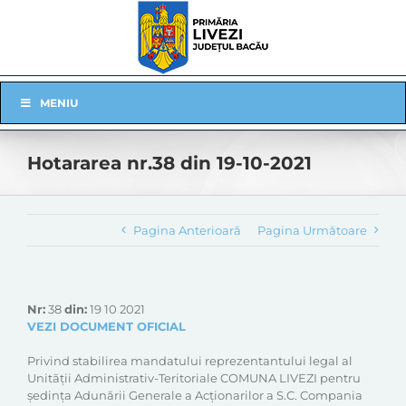
Skip
to
content
Skip
MENIU
Navigation
Hotararea nr.38 din 19-10-2021
Pagina Anterioară
Pagina Următoare
Nr:
38
din:
19 10 2021
VEZI DOCUMENT OFICIAL
Privind stabilirea mandatului reprezentantului legal al
Unității Administrativ-Teritoriale COMUNA LIVEZI pentru
ședința Adunării Generale a Acționarilor a S.C. Compania