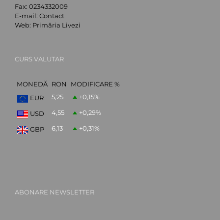
Fax:
0234332009
E-mail:
Contact
Web:
Primăria Livezi
CURS VALUTAR
MONEDĂ
RON
MODIFICARE %
5,25
+0,15
%
EUR
4,55
+0,29
%
USD
6,13
+0,31
%
GBP
ABONARE NEWSLETTER