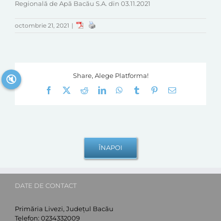
Regională de Apă Bacău S.A. din 03.11.2021
octombrie 21, 2021
|
Share, Alege Platforma!
🔇
Facebook
X
Reddit
LinkedIn
WhatsApp
Tumblr
Pinterest
E-
mail:
DATE DE CONTACT
Primăria Livezi, Județul Bacău
Telefon:
0234332009