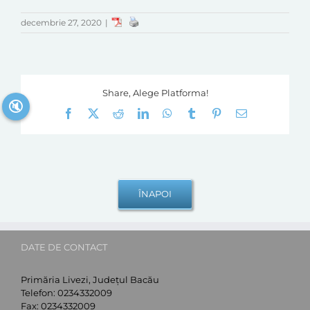
decembrie 27, 2020
|
Share, Alege Platforma!
🔇
Facebook
X
Reddit
LinkedIn
WhatsApp
Tumblr
Pinterest
E-
mail:
DATE DE CONTACT
Primăria Livezi, Județul Bacău
Telefon:
0234332009
Fax:
0234332009