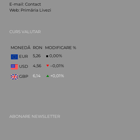
E-mail:
Contact
Web:
Primăria Livezi
CURS VALUTAR
MONEDĂ
RON
MODIFICARE %
5,26
0,00
%
EUR
4,56
–0,01
%
USD
6,14
+0,01
%
GBP
ABONARE NEWSLETTER