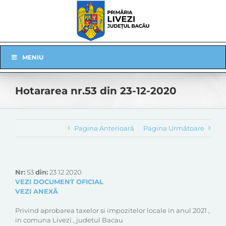
Skip
to
content
Skip
MENIU
Navigation
Hotararea nr.53 din 23-12-2020
Pagina Anterioară
Pagina Următoare
Nr:
53
din:
23 12 2020
VEZI DOCUMENT OFICIAL
VEZI ANEXĂ
Privind aprobarea taxelor si impozitelor locale in anul 2021 ,
in comuna Livezi , judetul Bacau