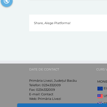
🔇
Share, Alege Platforma!
DATE DE CONTACT
CURS 
Primăria Livezi, Județul Bacău
MON
Telefon:
0234332009
E
Fax:
0234332009
E-mail:
Contact
U
Web:
Primăria Livezi
G