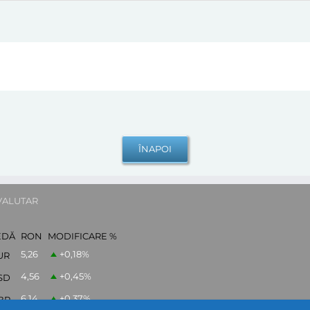
VALUTAR
EDĂ
RON
MODIFICARE %
5,26
+0,18
%
UR
4,56
+0,45
%
SD
6,14
+0,37
%
BP