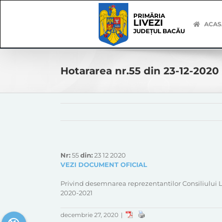
Skip
Skip
to
Navigation
PRIMĂRIA
LIVEZI
content
ACAS
JUDEȚUL BACĂU
Hotararea nr.55 din 23-12-2020
Nr:
55
din:
23 12 2020
VEZI DOCUMENT OFICIAL
Privind desemnarea reprezentantilor Consiliului Lo
2020-2021
decembrie 27, 2020
|