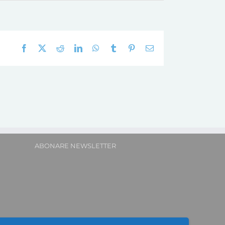
Facebook
X
Reddit
LinkedIn
WhatsApp
Tumblr
Pinterest
E-
mail:
ABONARE NEWSLETTER