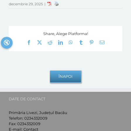
decembrie 29, 2025
|
Share, Alege Platforma!
🔇
Facebook
X
Reddit
LinkedIn
WhatsApp
Tumblr
Pinterest
E-
mail:
DATE DE CONTACT
Primăria Livezi, Județul Bacău
Telefon:
0234332009
Fax:
0234332009
E-mail:
Contact