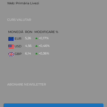
Web:
Primăria Livezi
CURS VALUTAR
MONEDĂ
RON
MODIFICARE %
5,26
+0,17
%
EUR
4,56
+0,46
%
USD
6,14
+0,36
%
GBP
ABONARE NEWSLETTER