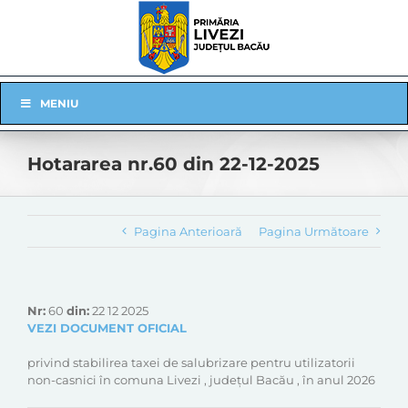
Skip
to
content
Skip
MENIU
Navigation
Hotararea nr.60 din 22-12-2025
Pagina Anterioară
Pagina Următoare
Nr:
60
din:
22 12 2025
VEZI DOCUMENT OFICIAL
privind stabilirea taxei de salubrizare pentru utilizatorii
non-casnici în comuna Livezi , județul Bacău , în anul 2026