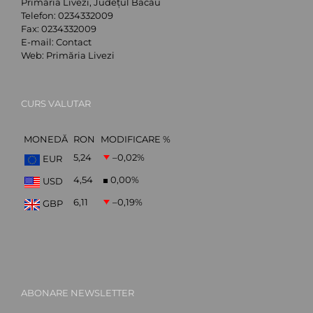
Primăria Livezi, Județul Bacău
Telefon:
0234332009
Fax:
0234332009
E-mail:
Contact
Web:
Primăria Livezi
CURS VALUTAR
MONEDĂ
RON
MODIFICARE %
5,24
–0,02
%
EUR
4,54
0,00
%
USD
6,11
–0,19
%
GBP
ABONARE NEWSLETTER