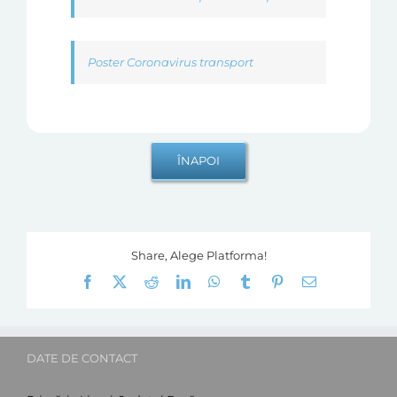
Poster Coronavirus transport
Share, Alege Platforma!
Facebook
X
Reddit
LinkedIn
WhatsApp
Tumblr
Pinterest
E-
mail:
DATE DE CONTACT