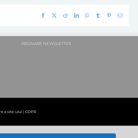
Facebook
X
Reddit
LinkedIn
WhatsApp
Tumblr
Pinterest
E-
mail:
ABONARE NEWSLETTER
re a site-ului
|
GDPR