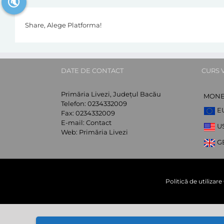
🔇
Share, Alege Platforma!
DATE DE CONTACT
CURS 
Primăria Livezi, Județul Bacău
MON
Telefon:
0234332009
E
Fax:
0234332009
E-mail:
Contact
U
Web:
Primăria Livezi
G
Politică de utilizar