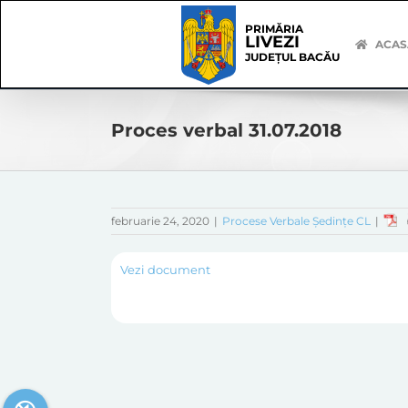
Skip
Skip
to
Navigation
PRIMĂRIA
LIVEZI
content
ACAS
JUDEȚUL BACĂU
Proces verbal 31.07.2018
februarie 24, 2020
|
Procese Verbale Ședințe CL
|
Vezi document