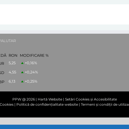
VALUTAR
EDĂ
RON
MODIFICARE %
5,25
+0,16
%
UR
4,55
+0,24
%
SD
6,13
+0,25
%
BP
PPW @
2026 |
Hartă Website
|
Setări Cookies și Accesibilitate
e Cookies
|
Politică de confidențialitate website
|
Termeni și condiții de utiliza