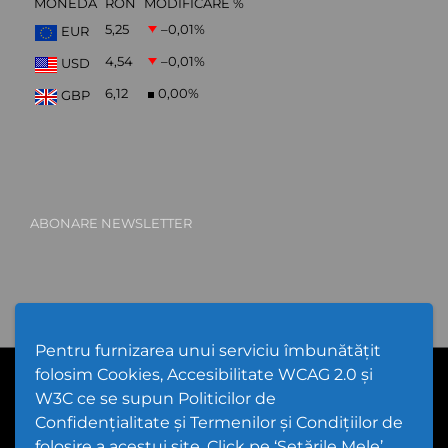
MONEDĂ
RON
MODIFICARE %
5,25
–0,01
%
EUR
4,54
–0,01
%
USD
6,12
0,00
%
GBP
ABONARE NEWSLETTER
Pentru furnizarea unui serviciu îmbunătățit
folosim Cookies, Accesibilitate WCAG 2.0 și
PPW @
2026 |
Hartă Website
|
Setări Cookies și Accesibilitate
Politică de utilizare Cookies
|
Politică de confidențialitate website
W3C ce se supun Politicilor de
|
Termeni și condiții de utilizare a site-ului
|
GDPR
Confidențialitate și Termenilor și Condițiilor de
folosire a acestui site. Click pe ‘Setările Mele’