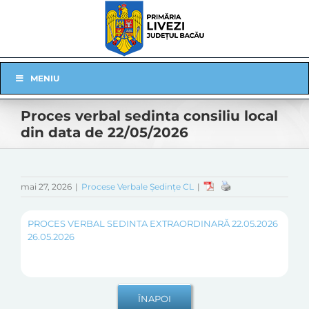
Skip
to
content
Skip
MENIU
Navigation
Proces verbal sedinta consiliu local
din data de 22/05/2026
mai 27, 2026
|
Procese Verbale Ședințe CL
|
PROCES VERBAL SEDINTA EXTRAORDINARĂ 22.05.2026
26.05.2026