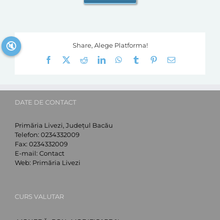
🔇
Share, Alege Platforma!
Facebook
X
Reddit
LinkedIn
WhatsApp
Tumblr
Pinterest
E-
mail:
DATE DE CONTACT
Primăria Livezi, Județul Bacău
Telefon:
0234332009
Fax:
0234332009
E-mail:
Contact
Web:
Primăria Livezi
CURS VALUTAR