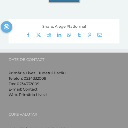
🔇
Share, Alege Platforma!
Facebook
X
Reddit
LinkedIn
WhatsApp
Tumblr
Pinterest
E-
mail:
DATE DE CONTACT
Primăria Livezi, Județul Bacău
Telefon:
0234332009
Fax:
0234332009
E-mail:
Contact
Web:
Primăria Livezi
CURS VALUTAR