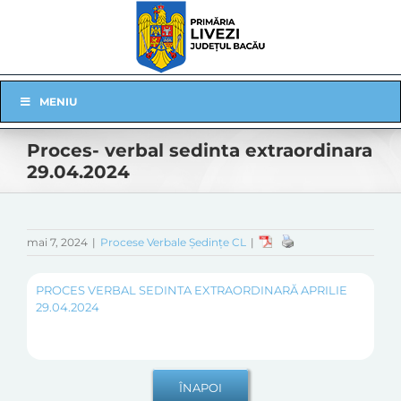
Skip
to
content
Skip
MENIU
Navigation
Proces- verbal sedinta extraordinara
29.04.2024
mai 7, 2024
|
Procese Verbale Ședințe CL
|
PROCES VERBAL SEDINTA EXTRAORDINARĂ APRILIE
29.04.2024