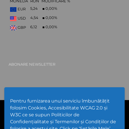
MONEDĂ
RON
MODIFICARE %
5,24
0,00
%
EUR
4,54
0,00
%
USD
6,12
0,00
%
GBP
ABONARE NEWSLETTER
Pentru furnizarea unui serviciu îmbunătățit
folosim Cookies, Accesibilitate WCAG 2.0 și
PPW @
2026 |
Hartă Website
|
Setări Cookies și Accesibilitate
Politică de utilizare Cookies
|
Politică de confidențialitate website
W3C ce se supun Politicilor de
|
Termeni și condiții de utilizare a site-ului
|
GDPR
Confidențialitate și Termenilor și Condițiilor de
folosire a acestui site. Click pe ‘Setările Mele’