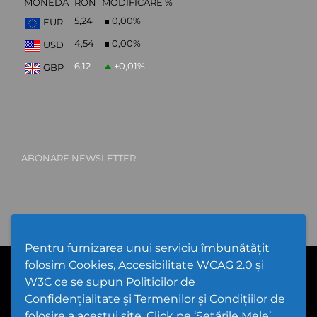
MONEDĂ
RON
MODIFICARE %
5,24
0,00
%
EUR
4,54
0,00
%
USD
6,12
+0,01
%
GBP
ABONARE NEWSLETTER
Pentru furnizarea unui serviciu îmbunătățit
folosim Cookies, Accesibilitate WCAG 2.0 și
PPW @
2026 |
Hartă Website
|
Setări Cookies și Accesibilitate
Politică de utilizare Cookies
|
Politică de confidențialitate website
W3C ce se supun Politicilor de
|
Termeni și condiții de utilizare a site-ului
|
GDPR
Confidențialitate și Termenilor și Condițiilor de
folosire a acestui site. Click pe ‘Setările Mele’