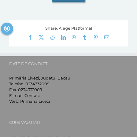
🔇
Share, Alege Platforma!
Facebook
X
Reddit
LinkedIn
WhatsApp
Tumblr
Pinterest
E-
mail:
DATE DE CONTACT
Primăria Livezi, Județul Bacău
Telefon:
0234332009
Fax:
0234332009
E-mail:
Contact
Web:
Primăria Livezi
CURS VALUTAR