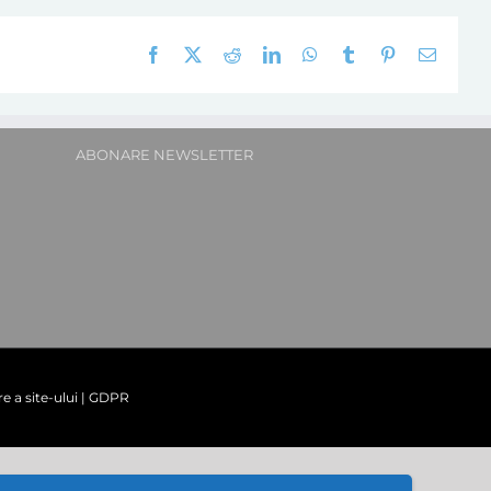
Facebook
X
Reddit
LinkedIn
WhatsApp
Tumblr
Pinterest
E-
mail:
ABONARE NEWSLETTER
re a site-ului
|
GDPR