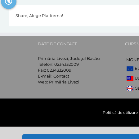
🔇
Share, Alege Platforma!
DATE DE CONTACT
CURS 
Primăria Livezi, Județul Bacău
MON
Telefon:
0234332009
E
Fax:
0234332009
E-mail:
Contact
U
Web:
Primăria Livezi
G
Politică de utilizar