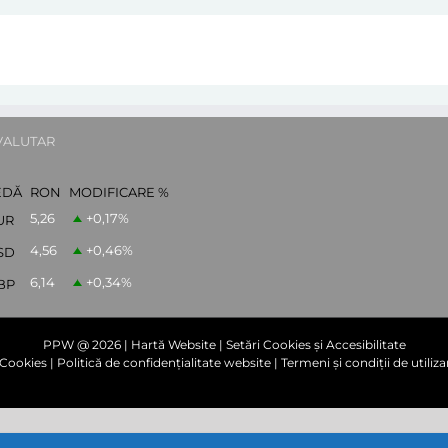
VALUTAR
EDĂ
RON
MODIFICARE %
5,26
+0,17
%
UR
4,56
+0,46
%
SD
6,14
+0,34
%
BP
PPW @
2026 |
Hartă Website
|
Setări Cookies și Accesibilitate
e Cookies
|
Politică de confidențialitate website
|
Termeni și condiții de utiliza