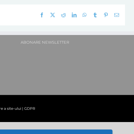
Facebook
X
Reddit
LinkedIn
WhatsApp
Tumblr
Pinterest
E-
mail:
ABONARE NEWSLETTER
re a site-ului
|
GDPR