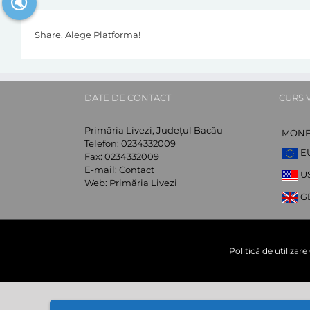
🔇
Share, Alege Platforma!
DATE DE CONTACT
CURS 
Primăria Livezi, Județul Bacău
MON
Telefon:
0234332009
E
Fax:
0234332009
E-mail:
Contact
U
Web:
Primăria Livezi
G
Politică de utilizar