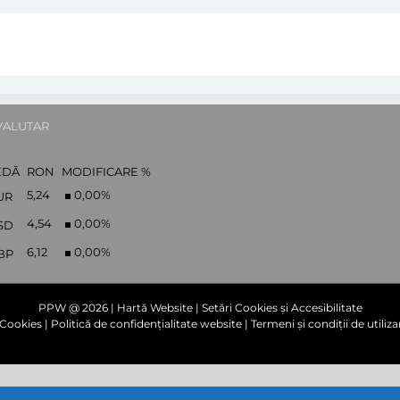
VALUTAR
EDĂ
RON
MODIFICARE %
5,24
0,00
%
UR
4,54
0,00
%
SD
6,12
0,00
%
BP
PPW @
2026 |
Hartă Website
|
Setări Cookies și Accesibilitate
e Cookies
|
Politică de confidențialitate website
|
Termeni și condiții de utiliza