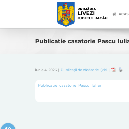
Skip
Skip
to
Navigation
PRIMĂRIA
LIVEZI
content
ACAS
JUDEȚUL BACĂU
Publicatie casatorie Pascu Iuli
iunie 4, 2026
|
Publicații de căsătorie
,
Știri
|
Publicatie_casatorie_Pascu_Iulian