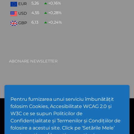
5,26
+0,16
%
EUR
4,55
+0,28
%
USD
6,13
+0,24
%
GBP
ABONARE NEWSLETTER
Pentru furnizarea unui serviciu îmbunătățit
folosim Cookies, Accesibilitate WCAG 2.0 și
PPW @
2026 |
Hartă Website
|
Setări Cookies și Accesibilitate
Politică de utilizare Cookies
|
Politică de confidențialitate website
W3C ce se supun Politicilor de
|
Termeni și condiții de utilizare a site-ului
|
GDPR
Confidențialitate și Termenilor și Condițiilor de
folosire a acestui site. Click pe ‘Setările Mele’