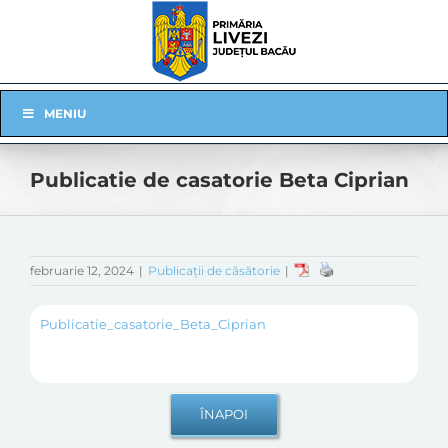
Skip
to
content
Skip
MENIU
Navigation
Publicatie de casatorie Beta Ciprian
februarie 12, 2024
|
Publicații de căsătorie
|
Publicatie_casatorie_Beta_Ciprian