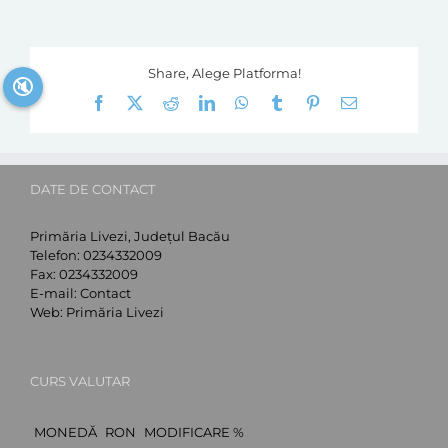
Share, Alege Platforma!
🔇
Facebook
X
Reddit
LinkedIn
WhatsApp
Tumblr
Pinterest
E-
mail:
DATE DE CONTACT
Primăria Livezi, Județul Bacău
Telefon:
0234332009
Fax:
0234332009
E-mail:
Contact
Web:
Primăria Livezi
CURS VALUTAR
MONEDĂ
RON
MODIFICARE %