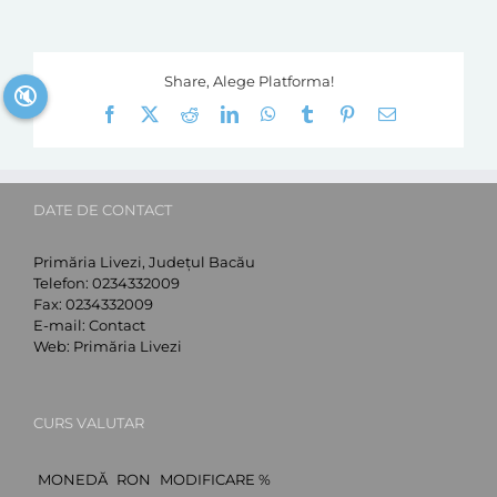
Share, Alege Platforma!
🔇
Facebook
X
Reddit
LinkedIn
WhatsApp
Tumblr
Pinterest
E-
mail:
DATE DE CONTACT
Primăria Livezi, Județul Bacău
Telefon:
0234332009
Fax:
0234332009
E-mail:
Contact
Web:
Primăria Livezi
CURS VALUTAR
MONEDĂ
RON
MODIFICARE %