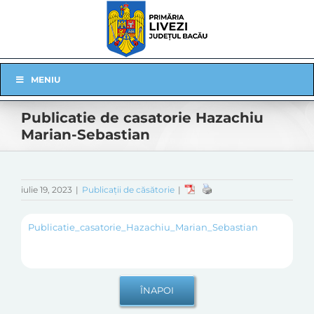
Skip
to
content
Skip
MENIU
Navigation
Publicatie de casatorie Hazachiu
Marian-Sebastian
iulie 19, 2023
|
Publicații de căsătorie
|
Publicatie_casatorie_Hazachiu_Marian_Sebastian