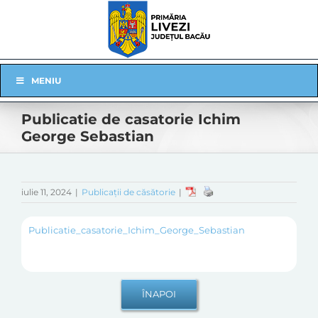
Skip
to
content
Skip
MENIU
Navigation
Publicatie de casatorie Ichim
George Sebastian
iulie 11, 2024
|
Publicații de căsătorie
|
Publicatie_casatorie_Ichim_George_Sebastian