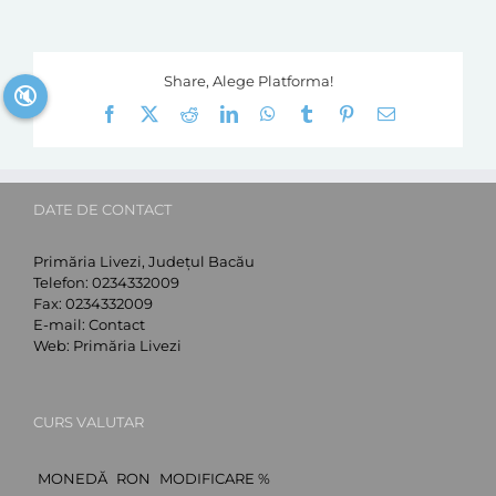
Share, Alege Platforma!
🔇
Facebook
X
Reddit
LinkedIn
WhatsApp
Tumblr
Pinterest
E-
mail:
DATE DE CONTACT
Primăria Livezi, Județul Bacău
Telefon:
0234332009
Fax:
0234332009
E-mail:
Contact
Web:
Primăria Livezi
CURS VALUTAR
MONEDĂ
RON
MODIFICARE %