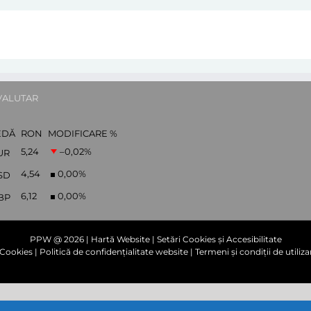
VALUTAR
EDĂ
RON
MODIFICARE %
5,24
–0,02
%
UR
4,54
0,00
%
SD
6,12
0,00
%
BP
PPW @
2026 |
Hartă Website
|
Setări Cookies și Accesibilitate
e Cookies
|
Politică de confidențialitate website
|
Termeni și condiții de utiliza