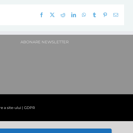
Facebook
X
Reddit
LinkedIn
WhatsApp
Tumblr
Pinterest
E-
mail:
ABONARE NEWSLETTER
re a site-ului
|
GDPR