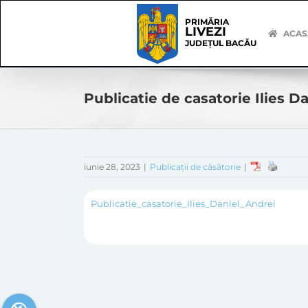
Skip
Skip
to
Navigation
PRIMĂRIA
LIVEZI
content
ACAS
JUDEȚUL BACĂU
Publicatie de casatorie Ilies D
iunie 28, 2023
|
Publicații de căsătorie
|
Publicatie_casatorie_Ilies_Daniel_Andrei