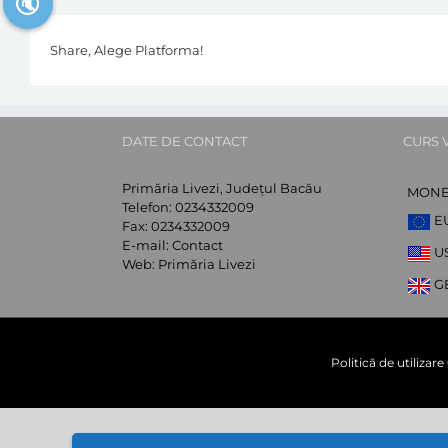
🔇
Share, Alege Platforma!
DATE DE CONTACT
CURS 
Primăria Livezi, Județul Bacău
MON
Telefon:
0234332009
E
Fax:
0234332009
E-mail:
Contact
U
Web:
Primăria Livezi
G
Politică de utilizar