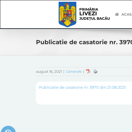
Skip
Skip
to
Navigation
PRIMĂRIA
LIVEZI
content
ACAS
JUDEȚUL BACĂU
Publicatie de casatorie nr. 397
august 16, 2021
|
Generale
|
Publicatie de casatorie nr. 3970 din 21.08.2021