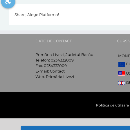
🔇
Share, Alege Platforma!
DATE DE CONTACT
CURS 
Primăria Livezi, Județul Bacău
MON
Telefon:
0234332009
E
Fax:
0234332009
E-mail:
Contact
U
Web:
Primăria Livezi
G
Politică de utilizar