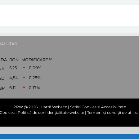
VALUTAR
EDĂ
RON
MODIFICARE %
5,25
–0,09
%
UR
4,54
–0,28
%
SD
6,11
–0,17
%
BP
PPW @
2026 |
Hartă Website
|
Setări Cookies și Accesibilitate
e Cookies
|
Politică de confidențialitate website
|
Termeni și condiții de utiliza