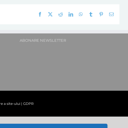
Facebook
X
Reddit
LinkedIn
WhatsApp
Tumblr
Pinterest
E-
mail:
ABONARE NEWSLETTER
re a site-ului
|
GDPR