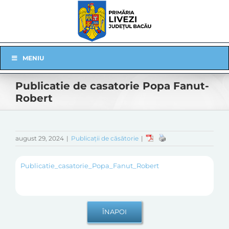
Skip
to
content
Skip
MENIU
Navigation
Publicatie de casatorie Popa Fanut-
Robert
august 29, 2024
|
Publicații de căsătorie
|
Publicatie_casatorie_Popa_Fanut_Robert