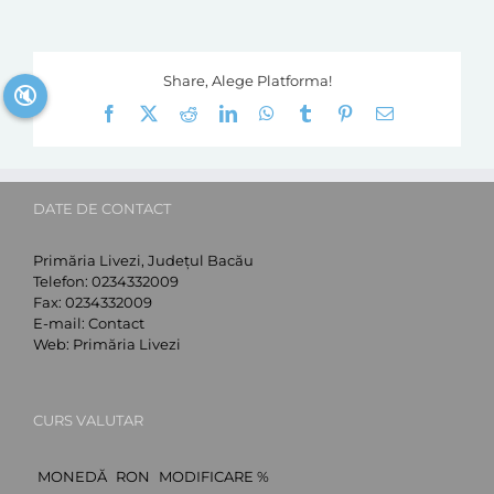
Share, Alege Platforma!
🔇
Facebook
X
Reddit
LinkedIn
WhatsApp
Tumblr
Pinterest
E-
mail:
DATE DE CONTACT
Primăria Livezi, Județul Bacău
Telefon:
0234332009
Fax:
0234332009
E-mail:
Contact
Web:
Primăria Livezi
CURS VALUTAR
MONEDĂ
RON
MODIFICARE %