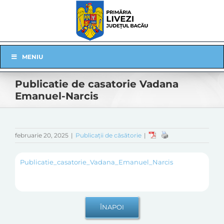
Skip
to
content
Skip
MENIU
Navigation
Publicatie de casatorie Vadana
Emanuel-Narcis
februarie 20, 2025
|
Publicații de căsătorie
|
Publicatie_casatorie_Vadana_Emanuel_Narcis