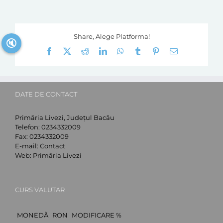
Share, Alege Platforma!
🔇
Facebook
X
Reddit
LinkedIn
WhatsApp
Tumblr
Pinterest
E-
mail:
DATE DE CONTACT
Primăria Livezi, Județul Bacău
Telefon:
0234332009
Fax:
0234332009
E-mail:
Contact
Web:
Primăria Livezi
CURS VALUTAR
MONEDĂ
RON
MODIFICARE %