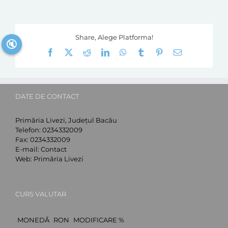
Share, Alege Platforma!
🔇
Facebook
X
Reddit
LinkedIn
WhatsApp
Tumblr
Pinterest
E-
mail:
DATE DE CONTACT
Primăria Livezi, Județul Bacău
Telefon:
0234332009
Fax:
0234332009
E-mail:
Contact
Web:
Primăria Livezi
CURS VALUTAR
MONEDĂ
RON
MODIFICARE %