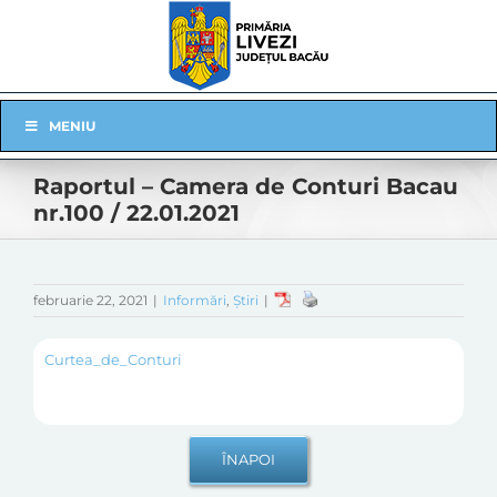
Skip
to
content
Skip
MENIU
Navigation
Raportul – Camera de Conturi Bacau
nr.100 / 22.01.2021
februarie 22, 2021
|
Informări
,
Știri
|
Curtea_de_Conturi