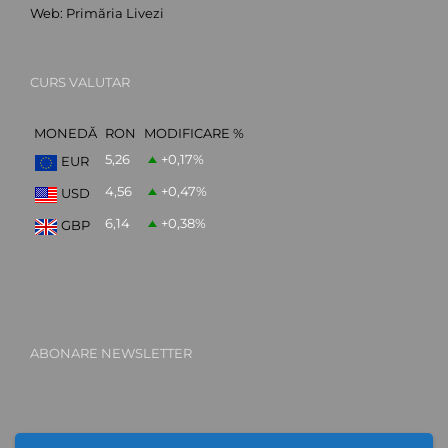
Web:
Primăria Livezi
CURS VALUTAR
MONEDĂ
RON
MODIFICARE %
5,26
+0,17
%
EUR
4,56
+0,47
%
USD
6,14
+0,38
%
GBP
ABONARE NEWSLETTER