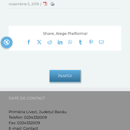
noiembrie 5, 2019
|
Share, Alege Platforma!
🔇
Facebook
X
Reddit
LinkedIn
WhatsApp
Tumblr
Pinterest
E-
mail:
DATE DE CONTACT
Primăria Livezi, Județul Bacău
Telefon:
0234332009
Fax:
0234332009
E-mail:
Contact