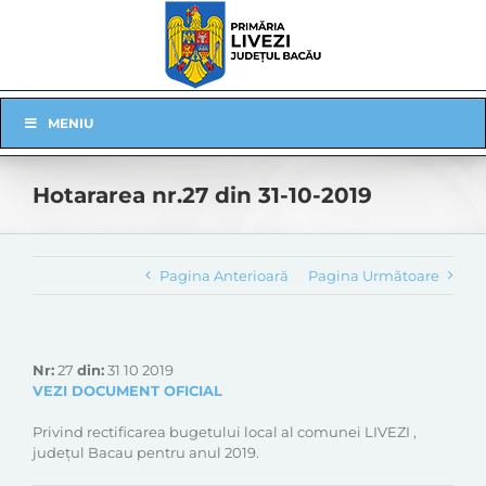
Skip
to
content
Skip
MENIU
Navigation
Hotararea nr.27 din 31-10-2019
Pagina Anterioară
Pagina Următoare
Nr:
27
din:
31 10 2019
VEZI DOCUMENT OFICIAL
Privind rectificarea bugetului local al comunei LIVEZI ,
județul Bacau pentru anul 2019.