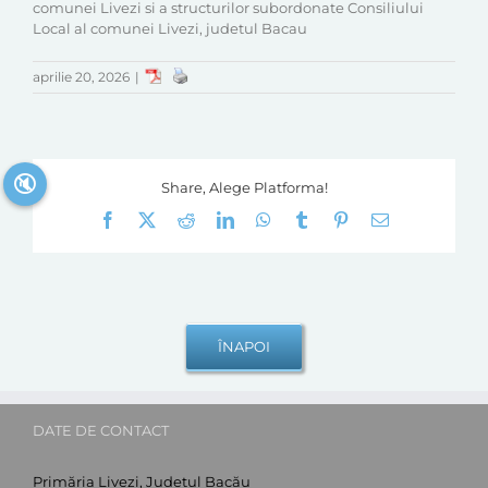
comunei Livezi si a structurilor subordonate Consiliului
Local al comunei Livezi, judetul Bacau
aprilie 20, 2026
|
🔇
Share, Alege Platforma!
Facebook
X
Reddit
LinkedIn
WhatsApp
Tumblr
Pinterest
E-
mail:
DATE DE CONTACT
Primăria Livezi, Județul Bacău