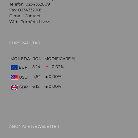
Telefon:
0234332009
Fax:
0234332009
E-mail:
Contact
Web:
Primăria Livezi
CURS VALUTAR
MONEDĂ
RON
MODIFICARE %
5,24
–0,02
%
EUR
4,54
0,00
%
USD
6,12
0,00
%
GBP
ABONARE NEWSLETTER